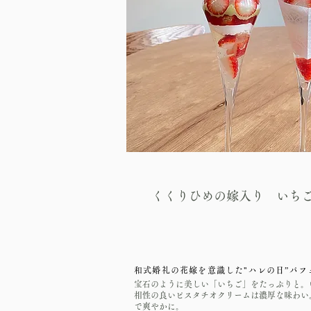
​くくりひめの嫁入り いち
和式婚礼の花嫁を意識した"ハレの日”パフ
宝石のように美しい「いちご」をたっぷりと。
相性の良いピスタチオクリームは濃厚な味わい
で爽やかに。