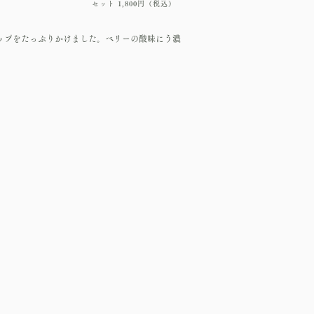
​セット 1,8
00円（税込）
ップをたっぷりかけました。ベリーの酸味にう濃