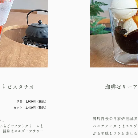
ごとピスタチオ
珈琲ゼリーア
単品 1,900円（税込）
​セット 2,400円（税込）
当店自慢の自家焙煎珈琲
ェ。
いちごやソフトクリームと
バニラアイスにはエスプ
。後味はエルダーフラワー
がる美味しさをお楽しみ