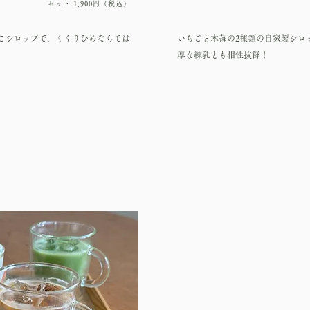
​セット 1,9
00円（税込）
こシロップで、くくりひめならでは
いちごと木苺の2種類の自家製シロ
厚な練乳とも相性抜群！