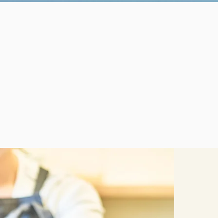
自家焙煎珈琲とパフェとナッツバターの店
​くくりひめ珈琲