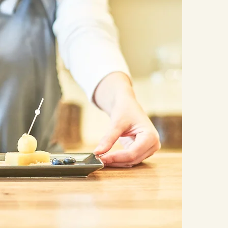
和
パ
に
和
甘
自